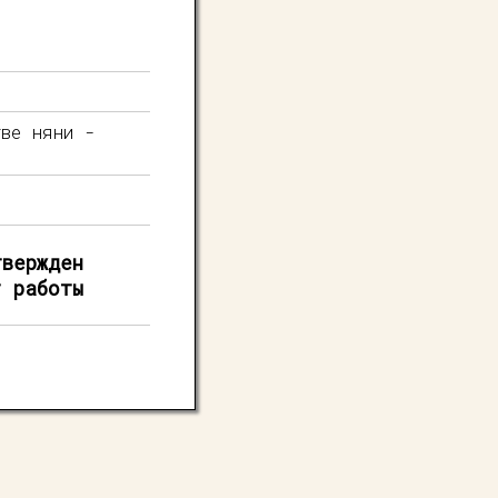
ве няни -
твержден
т работы